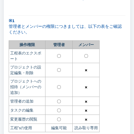
※1
管理者とメンバーの権限につきましては、以下の表をご確認
ください。
操作権限
管理者
メンバー
工程表のエクスポ
〇
〇
ート
プロジェクトの設
〇
×
定編集・削除
プロジェクトへの
招待（メンバーの
〇
×
追加）
管理者の追加
〇
×
タスクの編集
〇
×
変更履歴の閲覧
〇
×
工程'sの使用
編集可能
読み取り専用