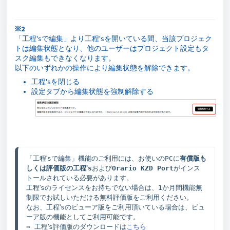
※2
「工程'sで編集」より工程'sを開いている間、当該プロジェク
トは編集状態となり、他のユーザーはプロジェクト設定もタ
スク編集もできなくなります。
以下のいずれかの操作により編集状態を解除できます。
工程'sを閉じる
設定タブから編集状態を強制解除する
「工程
'
sで編集」機能のご利用には、お使いのPCに
有償版も
しくは評価版の
工程
'
s
および
Orario KZD Port
がインス
トールされている必要があります。

工程
'
sのライセンスをお持ちでない場合は、1か月間機能無
制限でお試しいただける無料評価版をご利用ください。

なお、工程
'
sのビューア版をご利用頂いている場合は、ビュ
ーア版の機能としてご利用可能です。

⇒ 工程
'
s評価版のダウンロードは
こちら